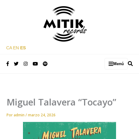
CA
EN
ES
Menú
Ir
al
contenido
Miguel Talavera “Tocayo”
Por
admin
/
marzo 24, 2026