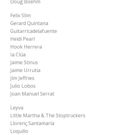
Doug Boehm
Felix Slim
Gerard Quintana
Guitarricadelafuente
Heidi Pearl
Hook Herrera
Ia Clúa
Jaime Stinus
Jaime Urrutia
Jim Jeffries
Julio Lobos
Joan Manuel Serrat
Leyva
Little Martha & The Stoptruckers
Llorenç Santamaría
Loquillo